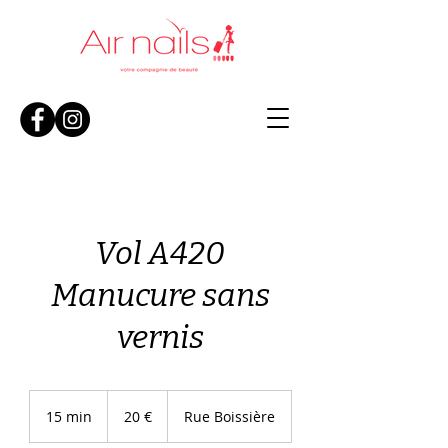
Vol A420
Manucure sans
vernis
20
euros
15 min
1
20 €
Rue Boissière
5